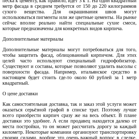
песка к цементу, как правило, идёт 3 к 1. На один квадратный
метр фасада в среднем требуется от 150 до 220 килограммов
сухого вещества. Для окрашивания швов могут
использоваться пигменты или же цветные цементы. На рынке
сейчас вполне реально найти специальные сухие смеси,
которые предназначены для конкретных видов кирпича.
Дополнительные материалы
Дополнительные материалы могут потребоваться для того,
чтобы защитить фасад, облицованный кирпичом. Для этих
целей часто используют специальный гидрофобизатор.
Существуют и составы, которые позволяют удалить высолы с
поверхности фасада. Например, итальянское средство в
настоящем будет стоить где-то около 60 рублей за 1 метр
квадратный.
О цене доставки
Как самостоятельная доставка, так и заказ этой услуги может
оказаться серьёзной графой в списке трат. Поэтому лучше
всего приобрести кирпич сразу же на весь объект. В плане
доставки это удобнее. А если продавец находится далеко от
места постройки, то он может рассчитать дорогу за каждый
километр. Некоторые компании организуют транспортировку
своими силами, вообще это очень важный вопрос в сделке.