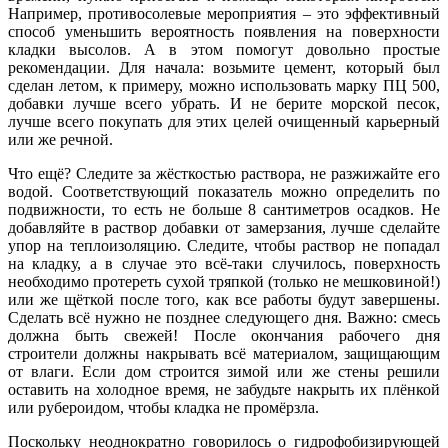
Например, противосолевые мероприятия – это эффективный
способ уменьшить вероятность появления на поверхности
кладки высолов. А в этом помогут довольно простые
рекомендации. Для начала: возьмите цемент, который был
сделан летом, к примеру, можно использовать марку ПЦ 500,
добавки лучше всего убрать. И не берите морской песок,
лучше всего покупать для этих целей очищенный карьерный
или же речной.
Что ещё? Следите за жёсткостью раствора, не разжижайте его
водой. Соответствующий показатель можно определить по
подвижности, то есть не больше 8 сантиметров осадков. Не
добавляйте в раствор добавки от замерзания, лучше сделайте
упор на теплоизоляцию. Следите, чтобы раствор не попадал
на кладку, а в случае это всё-таки случилось, поверхность
необходимо протереть сухой тряпкой (только не мешковиной!)
или же щёткой после того, как все работы будут завершены.
Сделать всё нужно не позднее следующего дня. Важно: смесь
должна быть свежей! После окончания рабочего дня
строители должны накрывать всё материалом, защищающим
от влаги. Если дом строится зимой или же стены решили
оставить на холодное время, не забудьте накрыть их плёнкой
или рубероидом, чтобы кладка не промёрзла.
Поскольку неоднократно говорилось о гидрофобизирующей