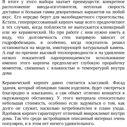
В итоге у этого выбора хватает преимуществ: конкретное
расположение завода-изготовителя, неплохая скорость
доставки и большая гамма декоративных вариантов на любой
вкус. Его нередко берут для малобюджетного строительства.
Кстати, гиперпрессованный кирпич чаще всего предпочитают
в тех случаях, когда поблизости не выпускается клинкерный
или же керамический. Но при работе с ним нужно иметь в
виду, что долговечность стен напрямую зависит от
гидрофобизации, в особенно, когда покупатель решил
остановиться на модели, имитирующей натуральный камень.
А ещё по причине высокой теплопроводности и на удивление
низких показателей паропроницаемости использование
именно этого кирпича предполагает глубокую проработку
моментов, связанных с влажностью и температурой внутри
дома
Керамический кирпич давно считается классикой. Фасад
здания, который облицован таким изделием, будет смотреться
благородно и изысканно, а сам объект отлично впишется в
окружающую обстановку. У этого материала относительно
небольшая стоимость, особенно если задуматься о том, как
долго он служит, насколько нетребователен в плане ухода.
Вдобавок кирпич гарантирует отличный микроклимат внутри
дома. Так что среди застройщиков описанный материал очень
популярен, и в этом нет ничего удивительного.