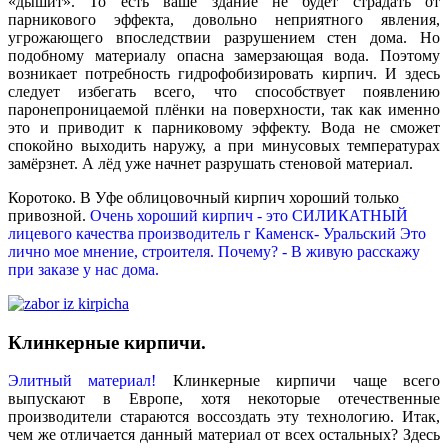
«дышит». То есть ваше здание не будет страдать от
парникового эффекта, довольно неприятного явления,
угрожающего впоследствии разрушением стен дома. Но
подобному материалу опасна замерзающая вода. Поэтому
возникает потребность гидрофобизировать кирпич. И здесь
следует избегать всего, что способствует появлению
паронепроницаемой плёнки на поверхности, так как именно
это и приводит к парниковому эффекту. Вода не сможет
спокойно выходить наружу, а при минусовых температурах
замёрзнет. А лёд уже начнет разрушать стеновой материал.
Коротоко. В Уфе облицовочный кирпич хороший только
привозной.
Очень хороший кирпич - это СИЛИКАТНЫЙ
лицевого качества производитель г Каменск- Уральский Это
лично мое мнение, строителя. Почему? - В живую расскажу
при заказе у нас дома.
Клинкерные кирпичи.
Элитный материал!
Клинкерные кирпичи чаще всего
выпускают в Европе, хотя некоторые отечественные
производители стараются воссоздать эту технологию. Итак,
чем же отличается данный материал от всех остальных? Здесь