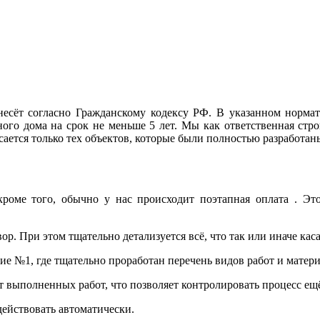
несёт согласно Гражданскому кодексу РФ. В указанном нормат
ного дома на срок не меньше 5 лет. Мы как ответственная стр
асается только тех объектов, которые были полностью разработа
роме того, обычно у нас происходит поэтапная оплата . Эт
 При этом тщательно детализуется всё, что так или иначе касае
е №1, где тщательно проработан перечень видов работ и матери
т выполненных работ, что позволяет контролировать процесс ещ
ействовать автоматически.