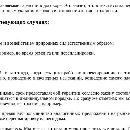
авляемые гарантии в договоре. Это значит, что в тексте соглаш
с точным указанием сроков в отношении каждого элемента.
 следующих случаях:
ом и воздействием природных сил естественным образом.
пример, во время ремонта или перепланировки.
й только тогда, когда весь цикл работ по проектированию и с
ию, проведение инженерных изысканий, возведение самого зд
иями, срок предоставляемой гарантии согласно закону составля
решаться в индивидуальном порядке. Но сразу же отметим: мы вс
овечность строения, например.
й превышает большинство аналогичных предложений на рынке. 
 же перепланировку вашего дома.
бращайтесь. Мы всегда готовы помочь прояснить все детали. И